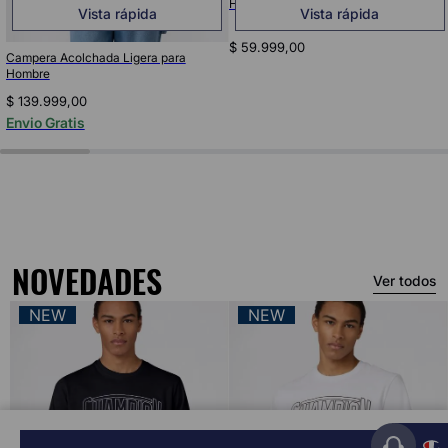
Hoodie Script Shop para Mujer
Vista rápida
Vista rápida
$
59
.
999
,
00
Campera Acolchada Ligera para
Hombre
$
139
.
999
,
00
Envio Gratis
NOVEDADES
Ver todos
NEW
NEW