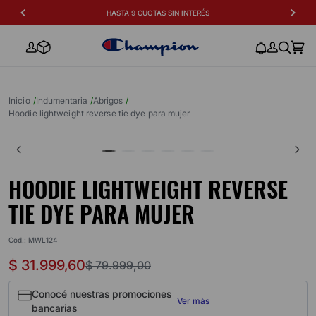
HASTA 9 CUOTAS SIN INTERÉS
indumentaria
abrigos
hoodie lightweight reverse tie dye para mujer
HOODIE LIGHTWEIGHT REVERSE
TIE DYE PARA MUJER
Cod.
:
MWL124
$
31
.
999
,
60
$
79
.
999
,
00
Conocé nuestras promociones
Ver màs
bancarias