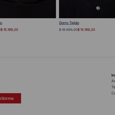
Vista rápida
Vista rápida
do
Gorro Tejido
0
$
18
.
999
,
00
$
15
.
199
,
20
$
15
.
199
,
20
In
A
Té
C
ribirme