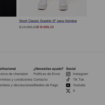
Vista rápida
Short Classic Graphic 9" para Hombre
$
24
.
999
,
00
$
19
.
999
,
20
stitucional
¿Necesitas ayuda?
Social
cerca de champion
Politicas de Envio
Instagram
rminos y condiciones
Contacto
Tik Tok
ambios y devoluciones
Medios de Pago
Youtube
X