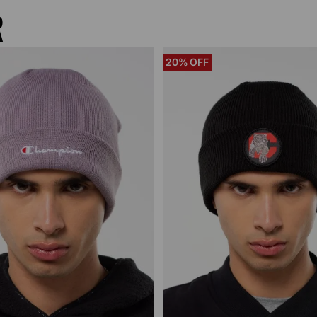
R
20%