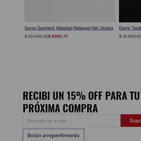
Vista rápida
Gorra Garment Washed Relaxed Hat Unisex
Gorro Teji
$
29
.
999
,
00
$
18
.
999
,
0
$
8999
,
70
RECIBI UN 15% OFF PARA TU
PRÓXIMA COMPRA
Susc
Botón arrepentimiento