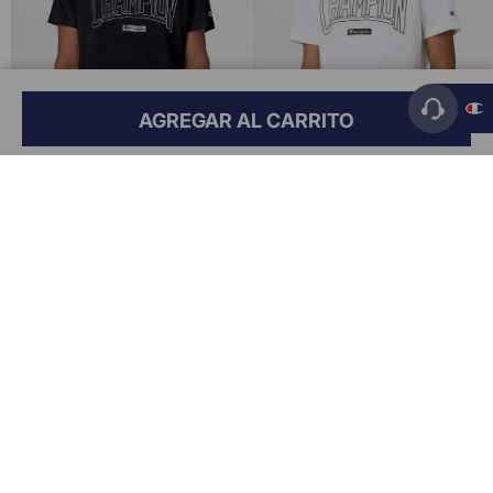
AGREGAR AL CARRITO
Vista rápida
Vista rápida
Remera Logo Puff Print Para
Remera Logo Puff Print Para
Hombre
Hombre
$
39
.
999
,
00
$
39
.
999
,
00
RECIBI UN 15% OFF PARA TU PRÓXIMA COMPRA