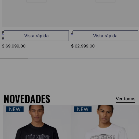
Pantalon Jogger grafico Everyday
Jogger Script Shop Para Hombre
Vista rápida
Vista rápida
para Hombre
$
69
.
999
,
00
$
62
.
999
,
00
NOVEDADES
Ver todos
NEW
NEW