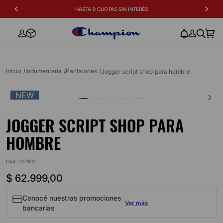
HASTA 9 CUOTAS SIN INTERÉS
indumentaria
pantalones
jogger script shop para hombre
NEW
JOGGER SCRIPT SHOP PARA
HOMBRE
Cod.
:
221812
$
62
.
999
,
00
Conocé nuestras promociones
Ver màs
bancarias