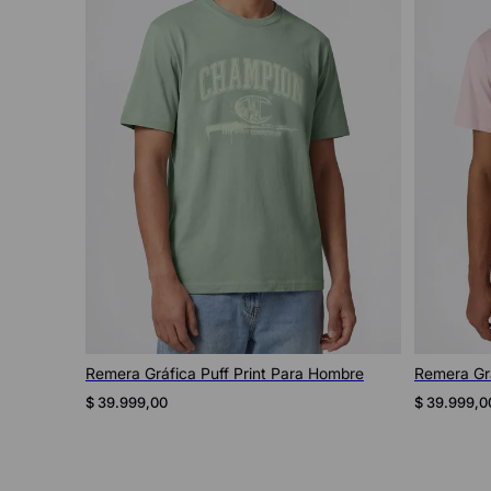
Vista rápida
bre
Remera Gráfica Puff Print Para Hombre
Remera Grá
$
39
.
999
,
00
$
39
.
999
,
0