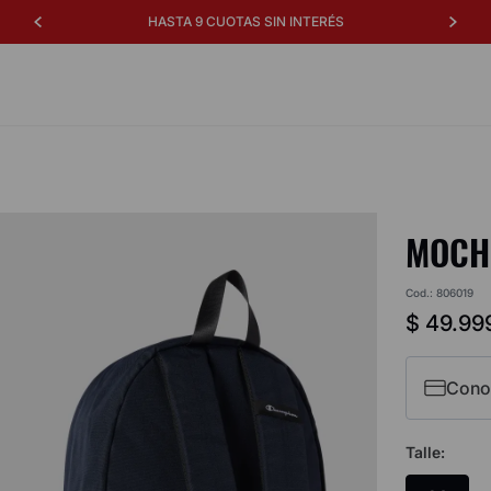
HASTA 9 CUOTAS SIN INTERÉS
MOCHI
Cod.
:
806019
$
49
.
99
Cono
Talle
: