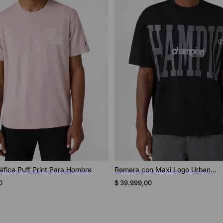
Vista rápida
Vista rápida
fica Puff Print Para Hombre
Remera con Maxi Logo Urban
Contemporary Unisex
0
$
39
.
999
,
00