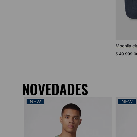
Mochila cl
$
49
.
999
,
0
NOVEDADES
NEW
NEW