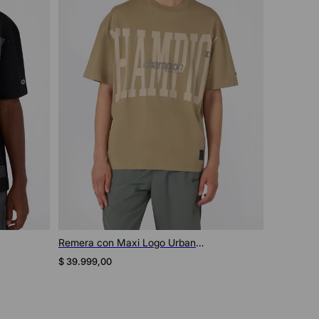
Vista rápida
Remera con Maxi Logo Urban
Remera c
Contemporary Unisex
Contempo
$
39
.
999
,
00
$
39
.
999
,