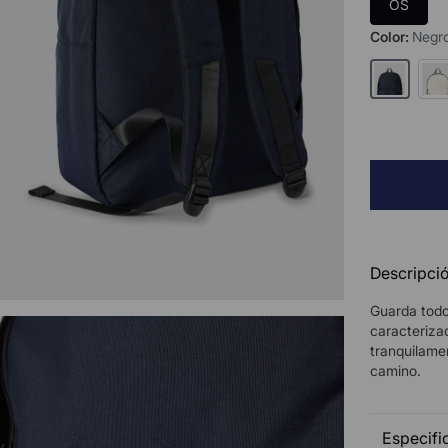
OS
Color
:
Negr
Descripció
Guarda todo
caracteriza
tranquilame
camino.
Especifi