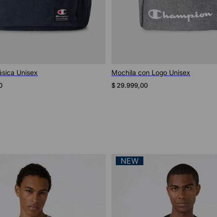
Vista rápida
Vista rápida
ásica Unisex
Mochila con Logo Unisex
0
$
29
.
999
,
00
NEW