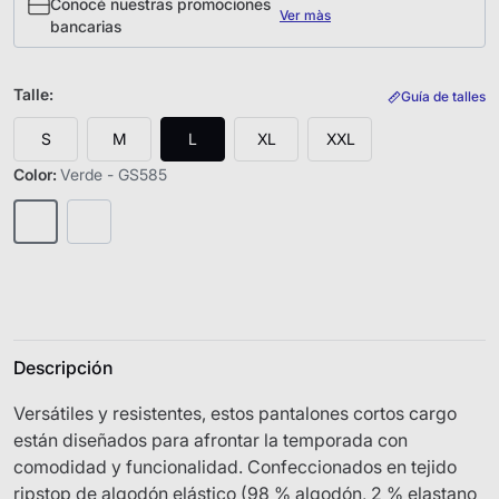
Conocé nuestras promociones
Ver màs
bancarias
Talle
:
Guía de talles
S
M
L
XL
XXL
Color
:
Verde - GS585
Descripción
Versátiles y resistentes, estos pantalones cortos cargo
están diseñados para afrontar la temporada con
comodidad y funcionalidad. Confeccionados en tejido
ripstop de algodón elástico (98 % algodón, 2 % elastano