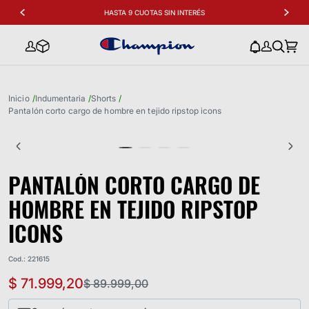
HASTA 9 CUOTAS SIN INTERÉS
indumentaria
shorts
pantalón corto cargo de hombre en tejido ripstop icons
PANTALÓN CORTO CARGO DE
HOMBRE EN TEJIDO RIPSTOP
ICONS
Cod.
:
221615
$
71
.
999
,
20
$
89
.
999
,
00