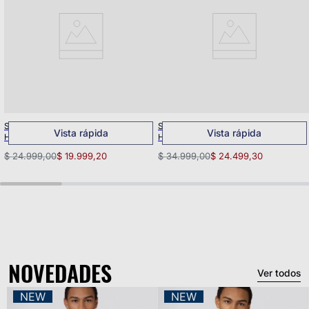
Short Classic Graphic 9" para
Short INCH AOP MVP 7" Para
Vista rápida
Vista rápida
Hombre
Hombre
$
24
.
999
,
00
$
19
.
999
,
20
$
34
.
999
,
00
$
24
.
499
,
30
NOVEDADES
Ver todos
NEW
NEW