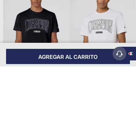
AGREGAR AL CARRITO
Vista rápida
Vista rápida
Remera Logo Puff Print Para
Remera Logo Puff Print Para
Hombre
Hombre
$
39
.
999
,
00
$
39
.
999
,
00