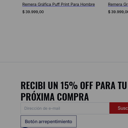
ombre
Remera con Maxi Logo Urban
Remera co
Contemporary Unisex
Contempor
$
39
.
999
,
00
$
39
.
999
,
0
RECIBI UN 15% OFF PARA TU
PRÓXIMA COMPRA
Susc
Botón arrepentimiento