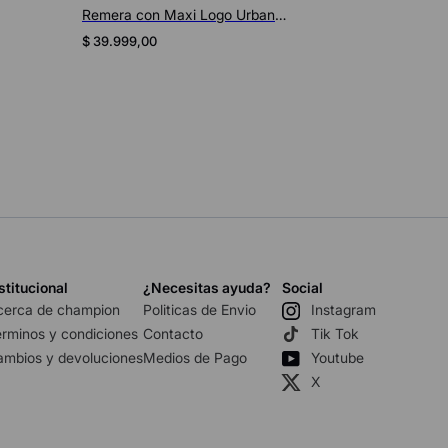
Remera Logo Pequeño para Hombre
$
39
.
999
,
00
stitucional
¿Necesitas ayuda?
Social
cerca de champion
Politicas de Envio
Instagram
rminos y condiciones
Contacto
Tik Tok
ambios y devoluciones
Medios de Pago
Youtube
X