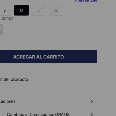
Guía de talles
Guía de talles
S
M
L
XL
 - 00002
AGREGAR AL CARRITO
n del producto
caciones
Cambios y Devoluciones GRATIS