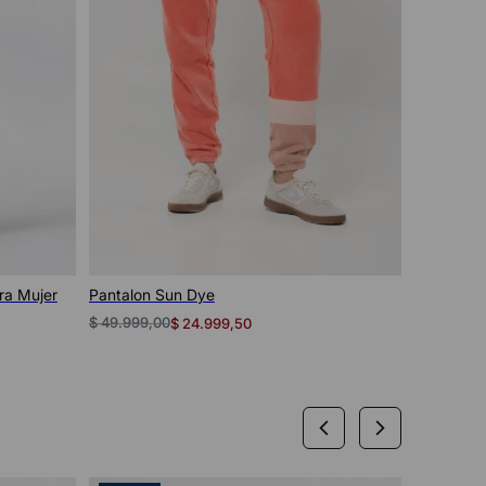
Vista rápida
ra Mujer
Pantalon Sun Dye
Pantalon c
Mujer
$
49
.
999
,
00
$
79
.
999
,
0
$
24
.
999
,
50