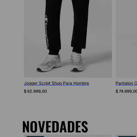
Vista rápida
ara
Jogger Script Shop Para Hombre
Pantalon 
Hombre
$
62
.
999
,
00
$
74
.
999
,
0
NOVEDADES