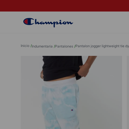
NCARIAS
HASTA 9 CUOTAS SIN INTERÉS
pantalon jogger lightweight tie 
indumentaria
pantalones