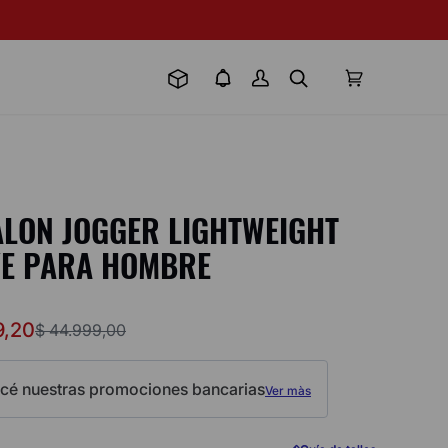
LON JOGGER LIGHTWEIGHT
YE PARA HOMBRE
9
,
20
$
44
.
999
,
00
cé nuestras promociones bancarias
Ver màs