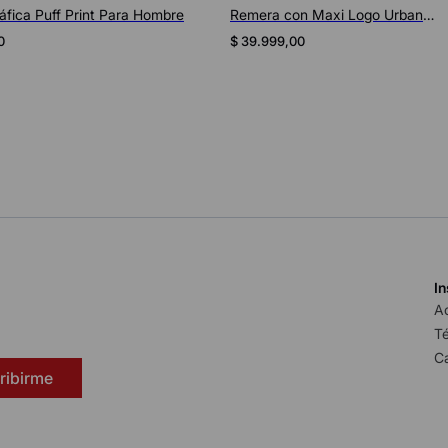
n Maxi Logo Urban
Remera con Maxi Logo Urban
ary Unisex
Contemporary Unisex
0
$
39
.
999
,
00
In
A
Té
C
ribirme