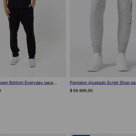
Vista rápida
Vista rápida
Open Bottom Everyday para
Pantalon Ajustado Script Shop pa
0
$
59
.
999
,
00