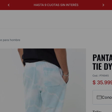
ENVIO GRATIS A PARTIR DE $129.999
dye para hombre
PANTA
TIE D
Cod.
:
P74945
$
35
.
99
Cono
Talle
: