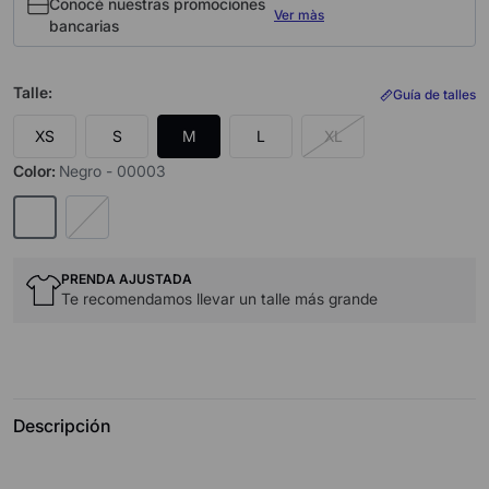
Conocé nuestras promociones
Ver màs
bancarias
Talle
:
Guía de talles
XS
S
M
L
XL
Color
:
Negro - 00003
PRENDA AJUSTADA
Te recomendamos llevar un talle más grande
Descripción