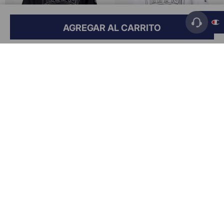
AGREGAR AL CARRITO
Vista rápida
Vista rápida
Remera Logo Puff Print Para
Remera Logo Puff Print Para
Hombre
Hombre
$
39
.
999
,
00
$
39
.
999
,
00
RECIBI UN 15% OFF PARA TU PRÓXIMA COMPRA