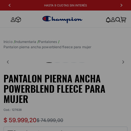
HASTA 9 CUOTAS SIN INTERÉS
indumentaria
pantalones
pantalon pierna ancha powerblend fleece para mujer
PANTALON PIERNA ANCHA
POWERBLEND FLEECE PARA
MUJER
Cod.
:
127638
$
59
.
999
,
20
$
74
.
999
,
00