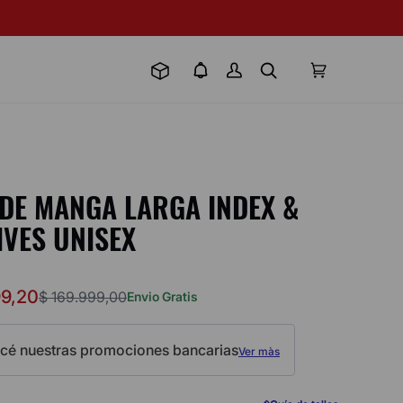
DE MANGA LARGA INDEX &
VES UNISEX
99
,
20
$
169
.
999
,
00
Envio Gratis
cé nuestras promociones bancarias
Ver màs