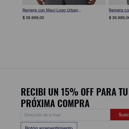
Remera con Maxi Logo Urban
Remera Lo
Contemporary Unisex
$
39
.
999
,
00
$
39
.
999
,
0
RECIBI UN 15% OFF PARA TU
PRÓXIMA COMPRA
Susc
Botón arrepentimiento