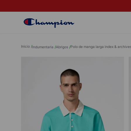
INTERÉS
ENVIO GRATIS A PARTIR DE $129.999
polo de manga larga index & archive
indumentaria
abrigos