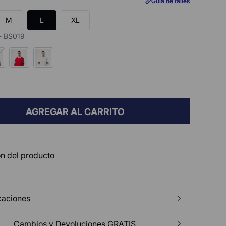
Guía de talles
Guía de talles
M
L
XL
- BS019
AGREGAR AL CARRITO
n del producto
caciones
Cambios y Devoluciones GRATIS