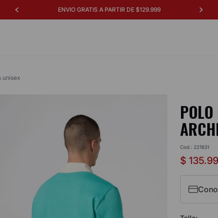
SUSCRIBITE AL NEWSLETTER Y OBTENÉ UN 15% OFF
s unisex
POLO 
ARCHI
Cod.
:
221831
$
135
.
9
Cono
Talle
: