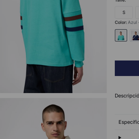
S
Color
:
Azul 
Descripció
Especifi