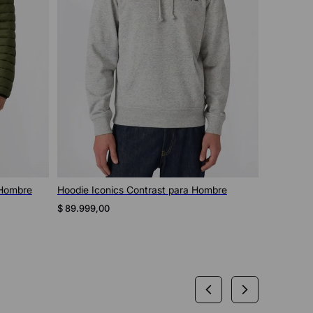
Vista rápida
 Hombre
Hoodie Iconics Contrast para Hombre
Hoodie R
$
104
.
999
,
$
89
.
999
,
00