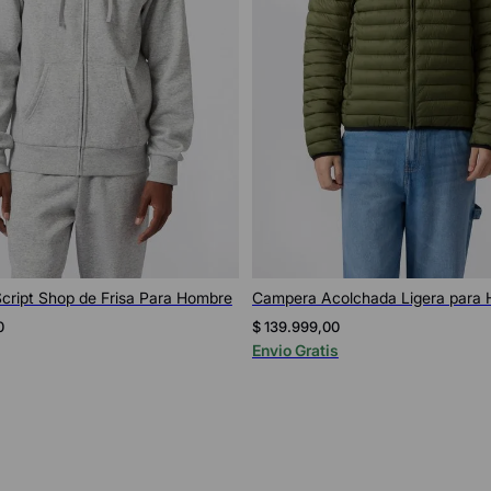
Vista rápida
Vista rápida
cript Shop de Frisa Para Hombre
Campera Acolchada Ligera para
0
$
139
.
999
,
00
Envio Gratis