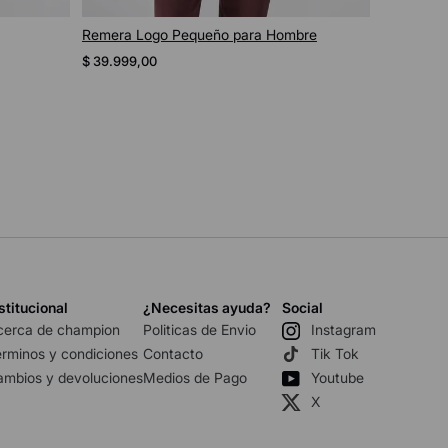
para
Remera Gráfica Reverse Weave para
Hombre
$
44
.
999
,
00
stitucional
¿Necesitas ayuda?
Social
cerca de champion
Politicas de Envio
Instagram
rminos y condiciones
Contacto
Tik Tok
ambios y devoluciones
Medios de Pago
Youtube
X