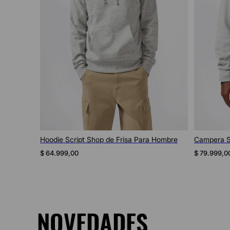
Vista rápida
Hoodie Script Shop de Frisa Para Hombre
Campera S
$
64
.
999
,
00
$
79
.
999
,
0
NOVEDADES