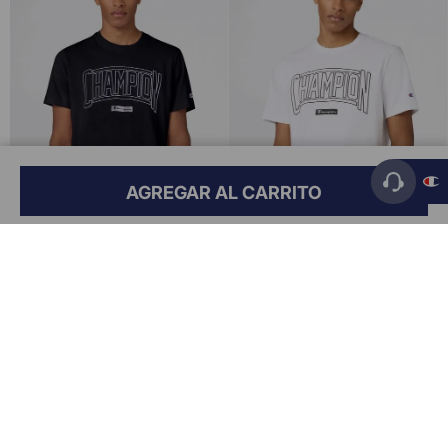
AGREGAR AL CARRITO
Vista rápida
Vista rápida
Remera Logo Puff Print Para
Remera Logo Puff Print Para
Hombre
Hombre
$
39
.
999
,
00
$
39
.
999
,
00