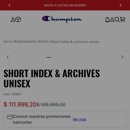
HASTA 9 CUOTAS SIN INTERÉS
ENVIO GRATIS A PA
indumentaria
shorts
short index & archives unisex
SHORT INDEX & ARCHIVES
UNISEX
Cod.
:
221827
$
111
.
999
,
20
$
139
.
999
,
00
Conocé nuestras promociones
Ver màs
bancarias