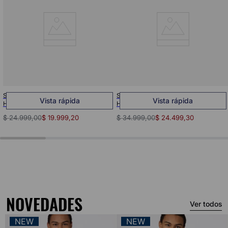
Short Classic Graphic 9" para
Short INCH AOP MVP 7" Para
Vista rápida
Vista rápida
Hombre
Hombre
$
24
.
999
,
00
$
19
.
999
,
20
$
34
.
999
,
00
$
24
.
499
,
30
NOVEDADES
Ver todos
NEW
NEW